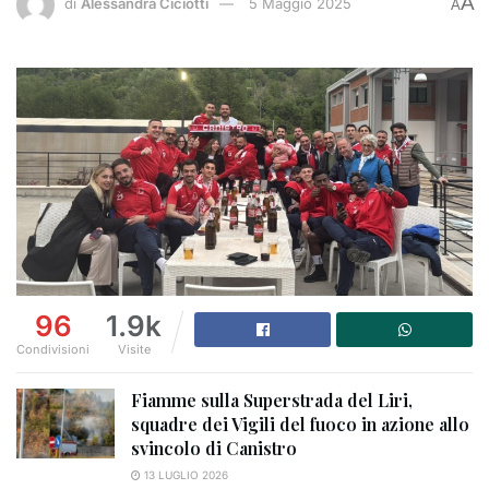
A
di
Alessandra Ciciotti
5 Maggio 2025
A
96
1.9k
Condivisioni
Visite
Fiamme sulla Superstrada del Liri,
squadre dei Vigili del fuoco in azione allo
svincolo di Canistro
13 LUGLIO 2026