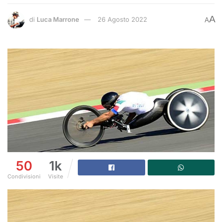
A
di
Luca Marrone
26 Agosto 2022
A
50
1k
Condivisioni
Visite