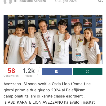
A
di
Redazione Abruzzo
4 Giugno 2024
A
58
1.2k
Condivisioni
Visite
Avezzano. Si sono svolti a Ostia Lido (Roma ) nei
giorni primo e due giugno 2024 al Palafijlkam i
campionati Italiani di karate classe esordienti.
la ASD KARATE LION AVEZZANO ha avuto i risultati