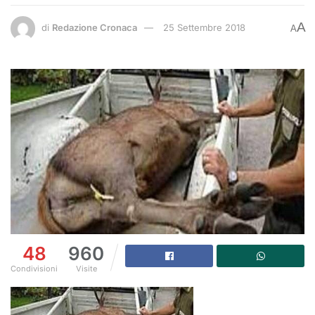
A
di
Redazione Cronaca
25 Settembre 2018
A
48
960
Condivisioni
Visite