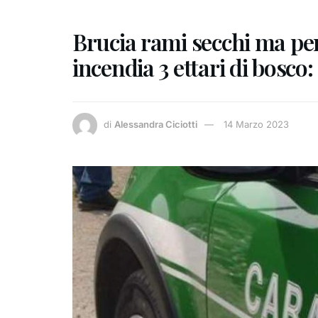
Brucia rami secchi ma perd
incendia 3 ettari di bosco
di
Alessandra Ciciotti
14 Marzo 2023