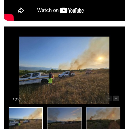
-
+
1
di 6