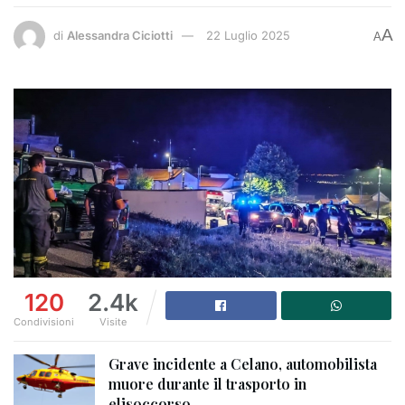
A
di
Alessandra Ciciotti
22 Luglio 2025
A
120
2.4k
Condivisioni
Visite
Grave incidente a Celano, automobilista
muore durante il trasporto in
elisoccorso