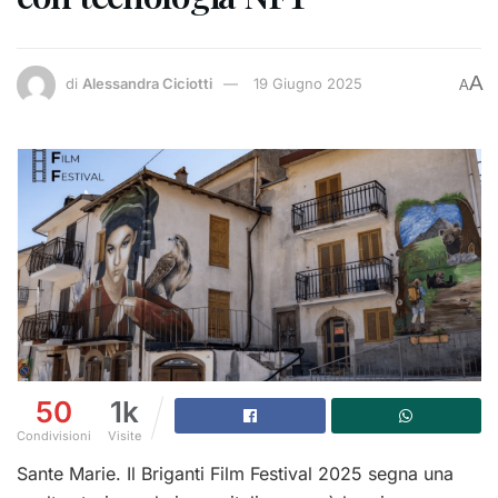
A
di
Alessandra Ciciotti
19 Giugno 2025
A
50
1k
Condivisioni
Visite
Sante Marie. Il Briganti Film Festival 2025 segna una