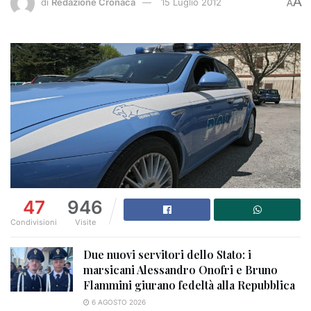
A
di
Redazione Cronaca
15 Luglio 2012
A
47
946
Condivisioni
Visite
Due nuovi servitori dello Stato: i
marsicani Alessandro Onofri e Bruno
Flammini giurano fedeltà alla Repubblica
6 AGOSTO 2026