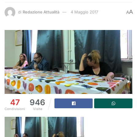
A
di
Redazione Attualità
4 Maggio 2017
A
47
946
Condivisioni
Visite