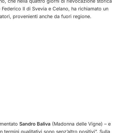
no, che nella quattro giorni di rievocazione storica
 Federico II di Svevia e Celano, ha richiamato un
atori, provenienti anche da fuori regione.
ommentato
Sandro Baliva
(Madonna delle Vigne) – e
 termini qualitativi sono senz’altro positivi”. Sulla