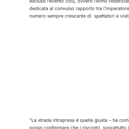
escluso l’evento clou, ovvero l’Anno Federicia
dedicata al convulso rapporto tra l’imperatore
numero sempre crescente di spettatori e visit
“La strada intrapresa è quella giusta – ha c
posso confermare che i riscontri, soprattutto in