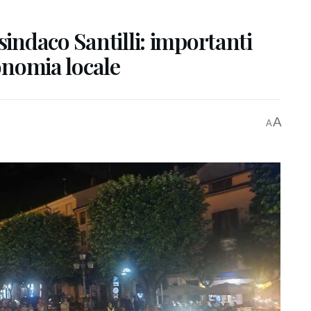
sindaco Santilli: importanti
conomia locale
A
A