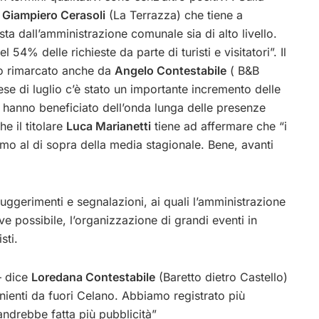
i
Giampiero Cerasoli
(La Terrazza) che tiene a
 dall’amministrazione comunale sia di alto livello.
l 54% delle richieste da parte di turisti e visitatori”. Il
to rimarcato anche da
Angelo Contestabile
( B&B
se di luglio c’è stato un importante incremento delle
he hanno beneficiato dell’onda lunga delle presenze
he il titolare
Luca Marianetti
tiene ad affermare che “i
iamo al di sopra della media stagionale. Bene, avanti
ggerimenti e segnalazioni, ai quali l’amministrazione
ve possibile, l’organizzazione di grandi eventi in
sti.
– dice
Loredana Contestabile
(Baretto dietro Castello)
nienti da fuori Celano. Abbiamo registrato più
andrebbe fatta più pubblicità”