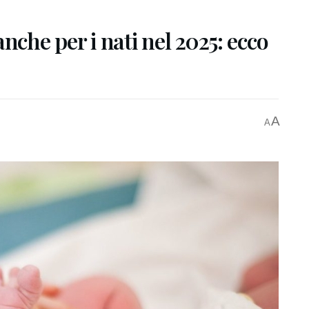
nche per i nati nel 2025: ecco
A
A