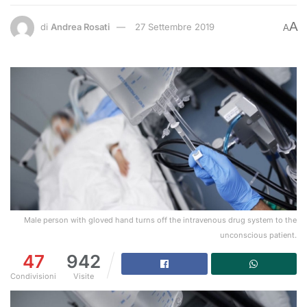
A
di
Andrea Rosati
27 Settembre 2019
A
Male person with gloved hand turns off the intravenous drug system to the
unconscious patient.
47
942
Condivisioni
Visite