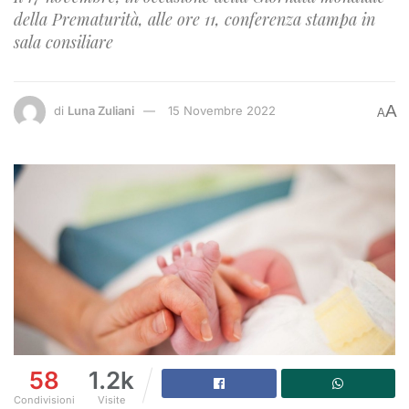
della Prematurità, alle ore 11, conferenza stampa in
sala consiliare
A
di
Luna Zuliani
15 Novembre 2022
A
58
1.2k
Condivisioni
Visite