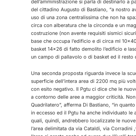
dell’amministrazione si parla di destinarlo a p
del cittadino Augusto di Bastiano, “a nostro a
uso di una zona centralissima che non ha spazi
circa con alberatura che la circonda e un magn
costruzione (non avente requisiti sismici sicu
base che occupa l’edificio e di circa ml 10×
basket 14×26 di fatto demolito l’edificio e l
un campo di pallavolo o di basket ed il resto 
Una seconda proposta riguarda invece la scuol
superficie dell’intera area di 2200 mq più vo
con esito negativo. Il Pgtu ci dice che le nuo
a contorno delle aree a maggior criticità. Non 
Quadrilatero”, afferma Di Bastiano, “in quanto l
in eccesso ed il Pgtu ha anche individuato le 
quali, quindi, andrebbero localizzate le nuove 
l’area delimitata da via Cataldi, via Corradini