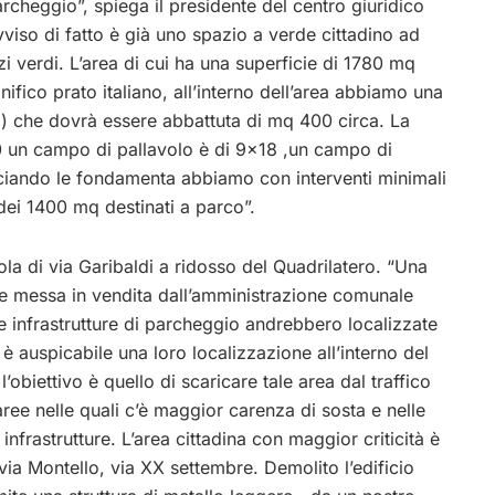
archeggio”, spiega il presidente del centro giuridico
vviso di fatto è già uno spazio a verde cittadino ad
 verdi. L’area di cui ha una superficie di 1780 mq
ifico prato italiano, all’interno dell’area abbiamo una
ri) che dovrà essere abbattuta di mq 400 circa. La
40 un campo di pallavolo è di 9×18 ,un campo di
asciando le fondamenta abbiamo con interventi minimali
dei 1400 mq destinati a parco”.
a di via Garibaldi a ridosso del Quadrilatero. “Una
lte messa in vendita dall’amministrazione comunale
ve infrastrutture di parcheggio andrebbero localizzate
è auspicabile una loro localizzazione all’interno del
’obiettivo è quello di scaricare tale area dal traffico
aree nelle quali c’è maggior carenza di sosta e nelle
infrastrutture. L’area cittadina con maggior criticità è
 ,via Montello, via XX settembre. Demolito l’edificio