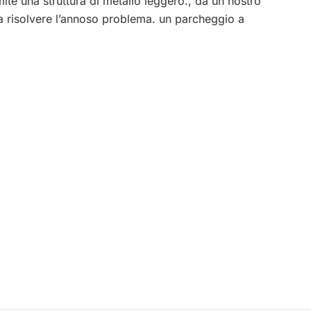
amite una struttura di metallo leggero., da un nostro
a risolvere l’annoso problema. un parcheggio a