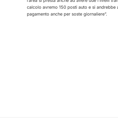
l’area si presta anche ad avere due l’livelli tr
calcolo avremo 150 posti auto e si andrebbe 
pagamento anche per soste giornaliere”.