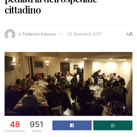
cittadino
A
di
Federico Falcone
22 Dicembre 2017
A
48
951
Condivisioni
Visite