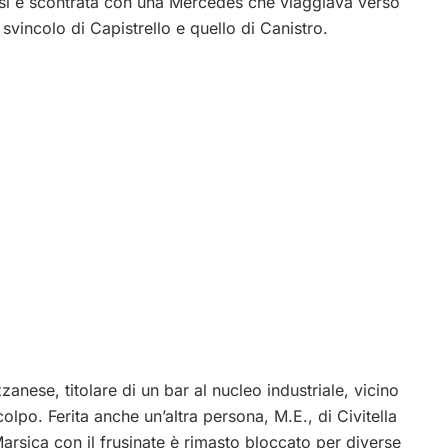
si è scontrata con una Mercedes che viaggiava verso
 svincolo di Capistrello e quello di Canistro.
zzanese, titolare di un bar al nucleo industriale, vicino
colpo. Ferita anche un’altra persona, M.E., di Civitella
 Marsica con il frusinate è rimasto bloccato per diverse