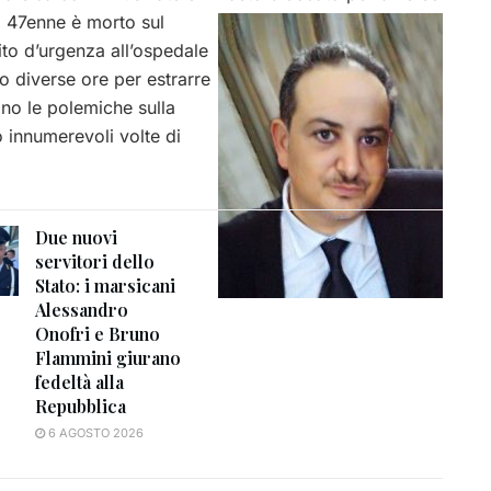
Il 47enne è morto sul
rito d’urgenza all’ospedale
o diverse ore per estrarre
ono le polemiche sulla
o innumerevoli volte di
Due nuovi
servitori dello
Stato: i marsicani
Alessandro
Onofri e Bruno
Flammini giurano
fedeltà alla
Repubblica
6 AGOSTO 2026