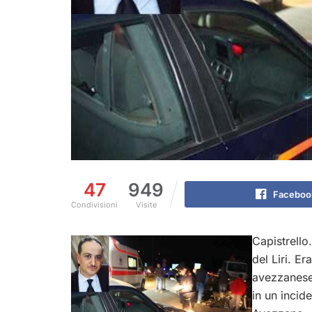
47
949
Faceboo
Condivisioni
Visite
Capistrello
del Liri. E
avezzanese,
in un incid