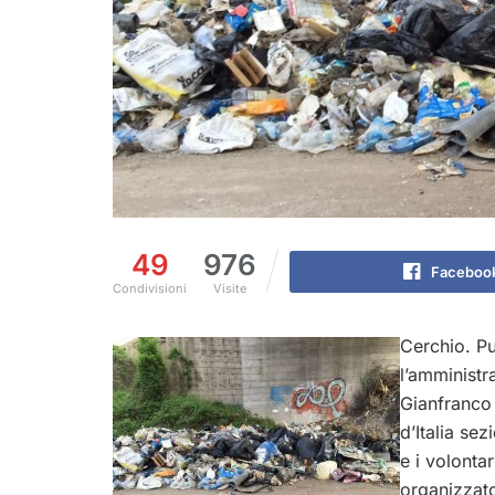
49
976
Faceboo
Condivisioni
Visite
Cerchio. P
l’amministr
Gianfranco 
d’Italia se
e i volonta
organizzato