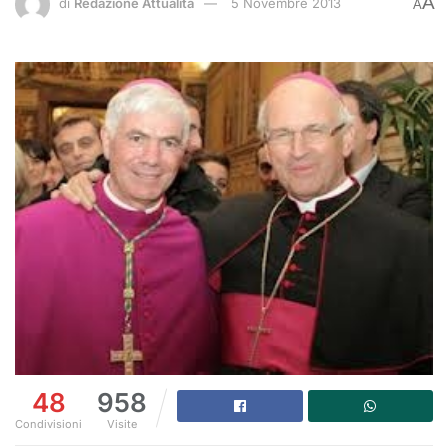
A
di
Redazione Attualità
5 Novembre 2013
A
48
958
Condivisioni
Visite