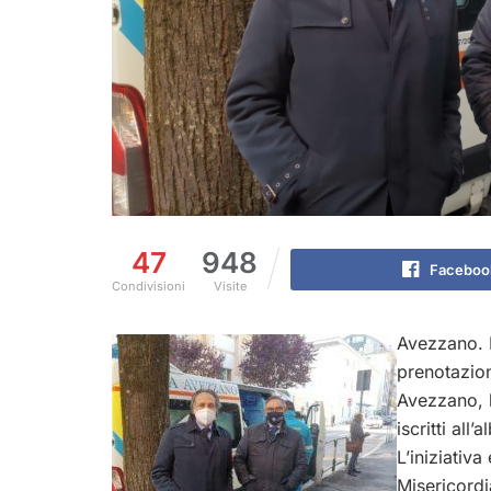
47
948
Faceboo
Condivisioni
Visite
Avezzano. D
prenotazion
Avezzano, l’
iscritti all
L’iniziativa
Misericordi