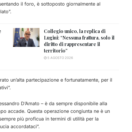
uentando il foro, è sottoposto giornalmente al
lato”.
e
Collegio unico, la replica di
Lugini: “Nessuna frattura, solo il
diritto di rappresentare il
territorio”
5 AGOSTO 2026
ato un’alta partecipazione e fortunatamente, per il
tivi”.
lessandro D’Amato – è da sempre disponibile alla
empo accade. Questa operazione congiunta ne è un
pre più proficua in termini di utilità per la
ducia accordataci”.