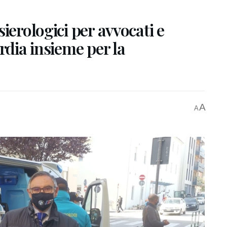
ierologici per avvocati e
rdia insieme per la
A
A