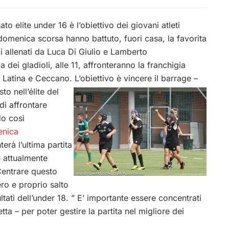
elite under 16 è l’obiettivo dei giovani atleti
omenica scorsa hanno battuto, fuori casa, la favorita
zi allenati da Luca Di Giulio e Lamberto
a dei gladioli, alle 11, affronteranno la franchigia
atina e Ceccano. L’obiettivo è vincere il barrage –
to nell’élite
del
di affrontare
do così
nica
erà l’ultima partita
 attualmente
Centrare questo
ro e proprio salto
ltati dell’under 18. ” E’ importante essere concentrati
a – per poter gestire la partita nel migliore dei