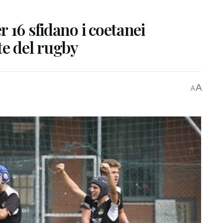
 16 sfidano i coetanei
ite del rugby
A
A