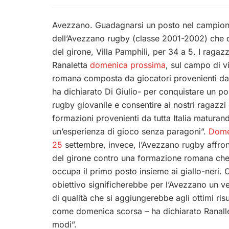
Avezzano. Guadagnarsi un posto nel campionato 
dell’Avezzano rugby (classe 2001-2002) che d
del girone, Villa Pamphili, per 34 a 5. I ragaz
Ranaletta
domenica prossima
, sul campo di vi
romana composta da giocatori provenienti da L
ha dichiarato Di Giulio- per conquistare un pos
rugby giovanile e consentire ai nostri ragazzi 
formazioni provenienti da tutta Italia maturan
un’esperienza di gioco senza paragoni”.
Dome
25
settembre, invece, l’Avezzano rugby affront
del girone contro una formazione romana che
occupa il primo posto insieme ai giallo-neri. 
obiettivo significherebbe per l’Avezzano un ve
di qualità che si aggiungerebbe agli ottimi risu
come domenica scorsa – ha dichiarato Ranallett
modi”.