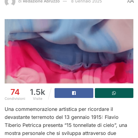
A
di
Redazione Abruzzo
8 Gennaio 2025
A
74
1.5k
Condivisioni
Visite
Una commemorazione artistica per ricordare il
devastante terremoto del 13 gennaio 1915: Flavio
Tiberio Petricca presenta “15 tonnellate di cielo”, una
mostra personale che si sviluppa attraverso due