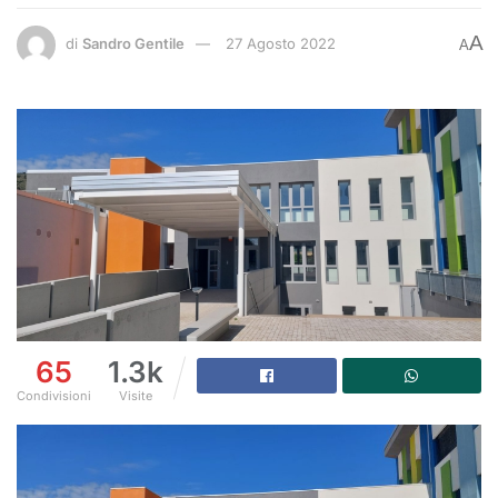
A
di
Sandro Gentile
27 Agosto 2022
A
65
1.3k
Condivisioni
Visite