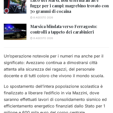
Luco dei Marsi, non si ferma all’alt e
fugge per i campi: magrebino trovato con
70 grammi di cocaina
8 AGOSTO 2026
Marsica blindata verso Ferragosto:
controlli a tappeto dei carabinieri
8 AGOSTO 2026
Un’operazione notevole per i numeri ma anche per il
significato: Avezzano continua a dimostrarsi città
attenta alla sicurezza dei ragazzi, del personale
docente e di tutti coloro che vivono il mondo scuola.
Lo spostamento dell’intera popolazione scolastica è
finalizzato a liberare l’edificio in via Mazzini, dove
saranno effettuati lavori di consolidamento sismico ed
efficientamento energetico finanziati dallo Stato per 1
milione e 600 mila euro del corpo centrale.