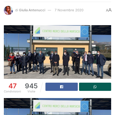
A
di
Giulia Antenucci
7 Novembre 2020
A
47
945
Condivisioni
Visite