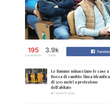
195
3.9k
Facebo
Condivisioni
Visite
Le fiamme minacciano le case a
Rocca di cambio: linea idraulica
di 300 metri a protezione
dell’abitato
7 AGOSTO 2026