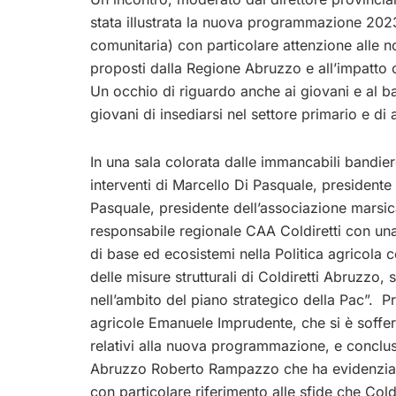
stata illustrata la nuova programmazione 2023
comunitaria) con particolare attenzione alle novi
proposti dalla Regione Abruzzo e all’impatto 
Un occhio di riguardo anche ai giovani e al b
giovani di insediarsi nel settore primario e di
In una sala colorata dalle immancabili bandiere
interventi di Marcello Di Pasquale, president
Pasquale, presidente dell’associazione marsica
responsabile regionale CAA Coldiretti con una
di base ed ecosistemi nella Politica agricola
delle misure strutturali di Coldiretti Abruzzo,
nell’ambito del piano strategico della Pac”. P
agricole Emanuele Imprudente, che si è sofferm
relativi alla nuova programmazione, e conclusio
Abruzzo Roberto Rampazzo che ha evidenziato
con particolare riferimento alle sfide che Co