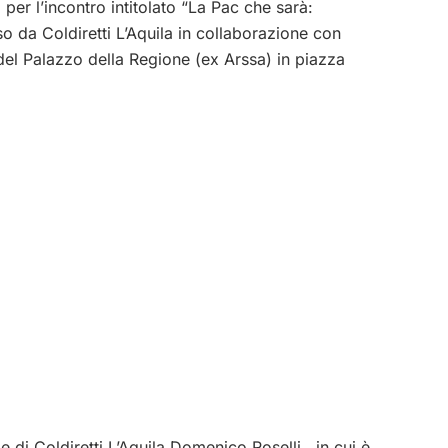
er l’incontro intitolato “La Pac che sarà:
 da Coldiretti L’Aquila in collaborazione con
del Palazzo della Regione (ex Arssa) in piazza
e di Coldiretti L’Aquila Domenico Roselli, in cui è