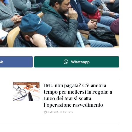
ok
Whatsapp
IMU non pagata? C’è ancora
tempo per mettersi in regola: a
Luco dei Marsi scatta
l’operazione ravvedimento
7 AGOSTO 2026