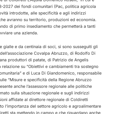
-2027 dei fondi comunitari (Pac, politica agricola
tà introdotte, alle specificità e agli indirizzi
che avranno su territorio, produzioni ed economia.
ando di primo insediamento che permetterà a tanti
 avviare una azienda.
 gialle e da centinaia di soci, si sono susseguiti gli
e dell’associazione Covalpa Abruzzo, di Rodolfo Di
na produttori di patate, di Patrizio de Angelis
 relazione su “Obiettivi e cambiamenti tra sostegno
 comunitaria” e di Luca Di Giandomenico, responsabile
 sulle “Misure e specificità della Regione Abruzzo
resente anche l’assessore regionale alle politiche
ato sulla situazione regionale e sugli indirizzi
ni affidate al direttore regionale di Coldiretti
 l’importanza del settore agricolo e agroalimentare
ldiretti sta mettendo in campo e che riguardano anche