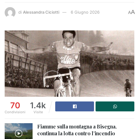
A
di
Alessandra Ciciotti
6 Giugno 2026
A
70
1.4k
Condivisioni
Visite
Fiamme sulla montagna a Bisegna,
continua la lotta contro l’incendio