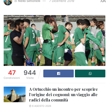
A
di
Nello Simonelli
7 Dicembre 2019
A
47
944
Condivisioni
Visite
A Ortucchio un incontro per scoprire
l’origine dei cognomi: un viaggio alle
radici della comunità
6 AGOSTO 2026