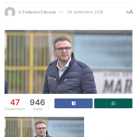
A
di
Federico Falcone
26 Settembre 2019
A
47
946
Condivisioni
Visite