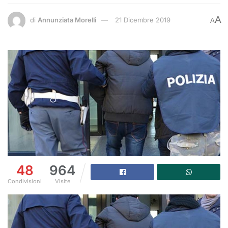
A
di
Annunziata Morelli
21 Dicembre 2019
A
48
964
Condivisioni
Visite