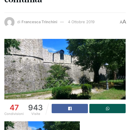
A
di
Francesca Trinchini
4 Ottobre 2019
A
47
943
Condivisioni
Visite