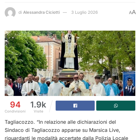
A
di
Alessandra Ciciotti
3 Luglio 2026
A
94
1.9k
Condivisioni
Visite
Tagliacozzo. “In relazione alle dichiarazioni del
Sindaco di Tagliacozzo apparse su Marsica Live,
riguardanti le modalità accertate dalla Polizia Locale