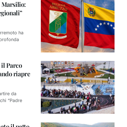
 Marsilio:
egionali”
terremoto ha
 profonda
il Parco
ando riapre
rtire da
chi “Padre
ato il patto