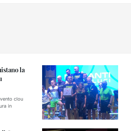
istano la
u
evento clou
ura in