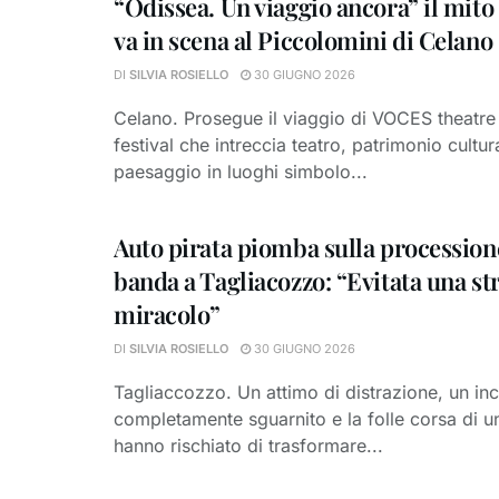
“Odissea. Un viaggio ancora” il mit
va in scena al Piccolomini di Celano
DI
SILVIA ROSIELLO
30 GIUGNO 2026
Celano. Prosegue il viaggio di VOCES theatre 
festival che intreccia teatro, patrimonio cultur
paesaggio in luoghi simbolo...
Auto pirata piomba sulla processione
banda a Tagliacozzo: “Evitata una st
miracolo”
DI
SILVIA ROSIELLO
30 GIUGNO 2026
Tagliaccozzo. Un attimo di distrazione, un in
completamente sguarnito e la folle corsa di u
hanno rischiato di trasformare...