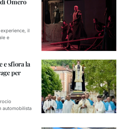
o di Omero
experience, il
ale e
 e sfiora la
rage per
crocio
n automobilista