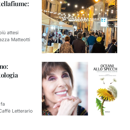
tellafiume:
iù attesi
iazza Matteotti
no:
tologia
 fa
 Caffè Letterario