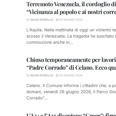
Terremoto Venezuela, il cordoglio di
“Vicinanza al popolo e ai nostri corr
DI
SILVIA ROSIELLO
25 GIUGNO 2026
L'Aquila. Nella mattinata di oggi un violento 
scosso il Venezuela. La tragedia ha suscitato
commozione anche in...
Chiuso temporaneamente per lavori 
“Padre Corrado” di Celano. Ecco qu
DI
SILVIA ROSIELLO
25 GIUGNO 2026
Celano. Il Comune informa i cittadini che, a pa
domani, venerdì 26 giugno 2026, il Parco Gio
Corrado”...
L’A24 e l’A25 diventano “Green”: firm