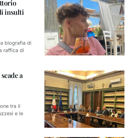
ttorio
i insulti
a biografia di
 raffica di
 scade a
ne tra il
uzzesi e le