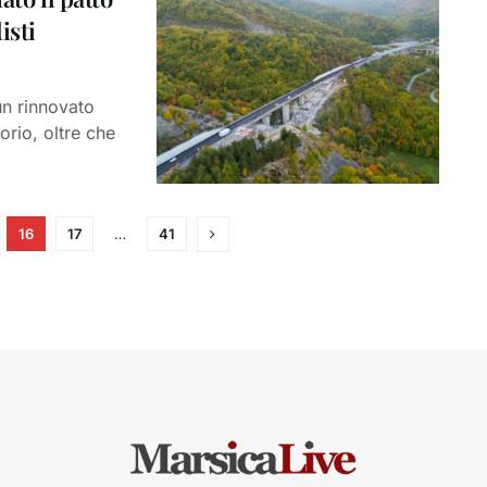
isti
un rinnovato
orio, oltre che
16
17
…
41