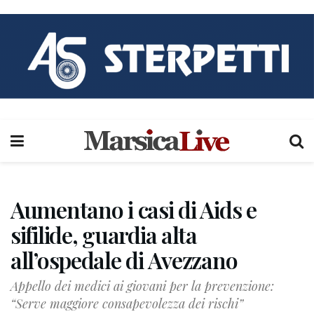
Aumentano i casi di Aids e
sifilide, guardia alta
all’ospedale di Avezzano
Appello dei medici ai giovani per la prevenzione:
“Serve maggiore consapevolezza dei rischi”