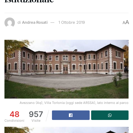
A
di
Andrea Rosati
1 Ottobre 2019
A
Avezzano (Aq), Villa Torlonia (oggi sede ARSSA), lato interno al parco
48
957
Condivisioni
Visite