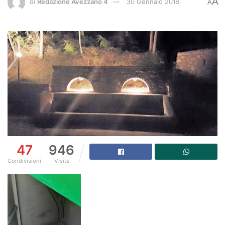
A
di
Redazione Avezzano 4
30 Gennaio 2018
A
47
946
Condivisioni
Visite