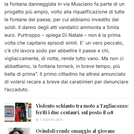
la fontana danneggiata in via Musciano fa parte di un
progetto più ampio, volto alla riqualificazione di tutte
le fontane del paese, per cui abbiamo investito dei
soldi. Il danno degli atti vandalici ammonta a 5mila
euro. Purtroppo – spiega Di Natale – non è la prima
volta che capitano episodi simili. E’ un vero peccato,
c’è chi lavora sodo per abbellire il paese e chi,
vigliaccamente, di notte, rende tutto vano. Ma non ci
abbattiamo, la fontana tornerà, in breve tempo, più
bella di prima”. Il primo cittadino ha altresì annunciato
di volersi recare a breve dai carabinieri per denunciare
l’accaduto.
Violento schianto tra moto a Tagliacozzo:
feriti i due centauri, sul posto il 118
7 AGOSTO 2026
Ovindoli rende omaggio al giovane