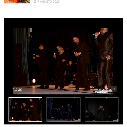
7 AGOSTO 2026
-
+
1
di 20