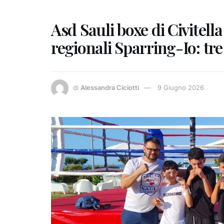
Asd Sauli boxe di Civitell
regionali Sparring-Io: tre
di
Alessandra Ciciotti
9 Giugno 2026