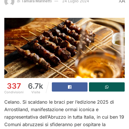
A
di
Tamara Marinetti
24 Luglio 2024
A
337
6.7k
Condivisioni
Visite
Celano. Si scaldano le braci per l’edizione 2025 di
Arrostiland, manifestazione ormai iconica e
rappresentativa dell’Abruzzo in tutta Italia, in cui ben 19
Comuni abruzzesi si sfideranno per ospitare la