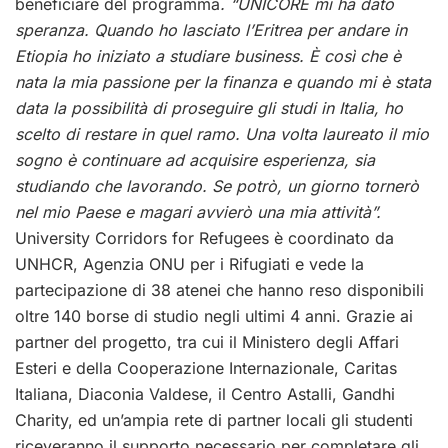
beneficiare del programma
. “UNICORE mi ha dato
speranza. Quando ho lasciato l’Eritrea per andare in
Etiopia ho iniziato a studiare business. È così che è
nata la mia passione per la finanza e quando mi è stata
data la possibilità di proseguire gli studi in Italia, ho
scelto di restare in quel ramo. Una volta laureato il mio
sogno è continuare ad acquisire esperienza, sia
studiando che lavorando. Se potrò, un giorno tornerò
nel mio Paese e magari avvierò una mia attività”.
University Corridors for Refugees è coordinato da
UNHCR, Agenzia ONU per i Rifugiati e vede la
partecipazione di 38 atenei che hanno reso disponibili
oltre 140 borse di studio negli ultimi 4 anni. Grazie ai
partner del progetto, tra cui il Ministero degli Affari
Esteri e della Cooperazione Internazionale, Caritas
Italiana, Diaconia Valdese, il Centro Astalli, Gandhi
Charity, ed un’ampia rete di partner locali gli studenti
riceveranno il supporto necessario per completare gli