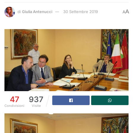
A
di
Giulia Antenucci
30 Settembre 2019
A
47
937
Condivisioni
Visite