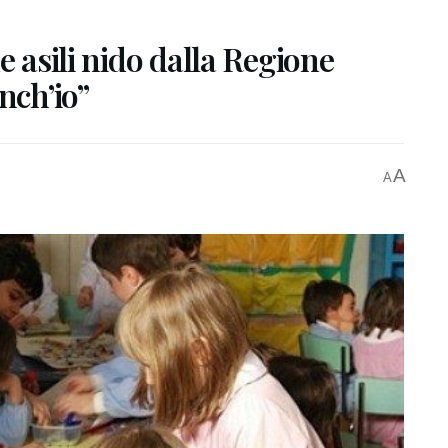
e asili nido dalla Regione
nch’io”
A
A