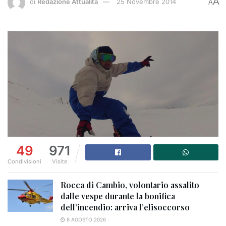
A
di
Redazione Attualità
25 Novembre 2014
A
49
971
Condivisioni
Visite
Rocca di Cambio, volontario assalito
dalle vespe durante la bonifica
dell’incendio: arriva l’elisoccorso
8 AGOSTO 2026