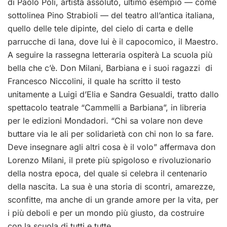
di Paolo Poli, artista assoluto, ultimo esempio — come
sottolinea Pino Strabioli — del teatro all’antica italiana,
quello delle tele dipinte, del cielo di carta e delle
parrucche di lana, dove lui è il capocomico, il Maestro.
A seguire la rassegna letteraria ospiterà La scuola più
bella che c’è. Don Milani, Barbiana e i suoi ragazzi di
Francesco Niccolini, il quale ha scritto il testo
unitamente a Luigi d’Elia e Sandra Gesualdi, tratto dallo
spettacolo teatrale “Cammelli a Barbiana”, in libreria
per le edizioni Mondadori. “Chi sa volare non deve
buttare via le ali per solidarietà con chi non lo sa fare.
Deve insegnare agli altri cosa è il volo” affermava don
Lorenzo Milani, il prete più spigoloso e rivoluzionario
della nostra epoca, del quale si celebra il centenario
della nascita. La sua è una storia di scontri, amarezze,
sconfitte, ma anche di un grande amore per la vita, per
i più deboli e per un mondo più giusto, da costruire
con la scuola di tutti e tutte.