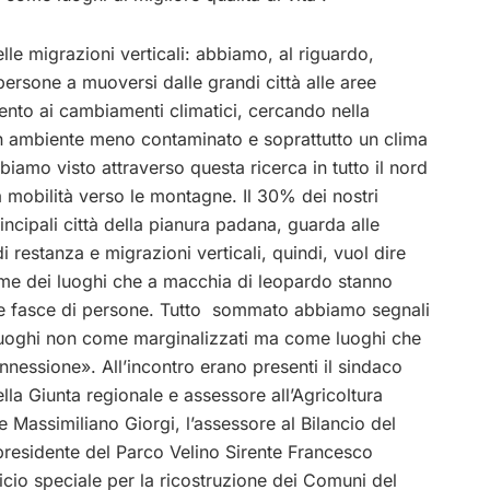
lle migrazioni verticali: abbiamo, al riguardo,
ersone a muoversi dalle grandi città alle aree
nto ai cambiamenti climatici, cercando nella
un ambiente meno contaminato e soprattutto un clima
iamo visto attraverso questa ricerca in tutto il nord
a mobilità verso le montagne. Il 30% dei nostri
incipali città della pianura padana, guarda alle
 restanza e migrazioni verticali, quindi, vuol dire
ome dei luoghi che a macchia di leopardo stanno
ve fasce di persone. Tutto sommato abbiamo segnali
i luoghi non come marginalizzati ma come luoghi che
nnessione». All’incontro erano presenti il sindaco
della Giunta regionale e assessore all’Agricoltura
 Massimiliano Giorgi, l’assessore al Bilancio del
presidente del Parco Velino Sirente Francesco
ficio speciale per la ricostruzione dei Comuni del