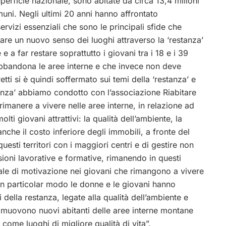
perficie nazionale, sono abitate da circa 13,4 milioni
ni. Negli ultimi 20 anni hanno affrontato
vizi essenziali che sono le principali sfide che
are un nuovo senso dei luoghi attraverso la ‘restanza’
 a far restare soprattutto i giovani tra i 18 e i 39
 abbandona le aree interne e che invece non deve
tti si è quindi soffermato sui temi della ‘restanza’ e
estanza’ abbiamo condotto con l’associazione Riabitare
i rimanere a vivere nelle aree interne, in relazione ad
olti giovani attrattivi: la qualità dell’ambiente, la
anche il costo inferiore degli immobili, a fronte del
questi territori con i maggiori centri e di gestire non
ioni lavorative e formative, rimanendo in questi
tale di motivazione nei giovani che rimangono a vivere
ri in particolar modo le donne e le giovani hanno
della restanza, legate alla qualità dell’ambiente e
e muovono nuovi abitanti delle aree interne montane
come luoghi di migliore qualità di vita”.