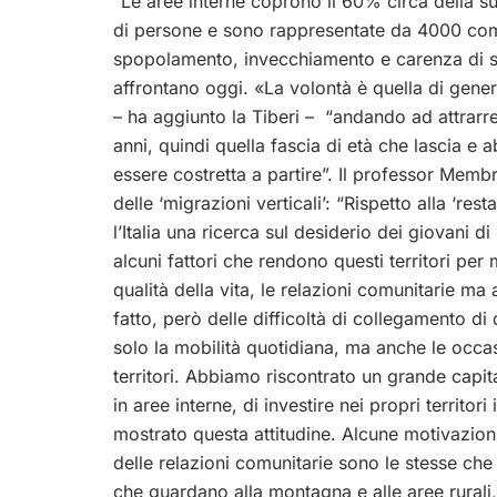
“Le aree interne coprono il 60% circa della su
di persone e sono rappresentate da 4000 comu
spopolamento, invecchiamento e carenza di ser
affrontano oggi. «La volontà è quella di gener
– ha aggiunto la Tiberi – “andando ad attrarre e
anni, quindi quella fascia di età che lascia e
essere costretta a partire”. Il professor Membre
delle ‘migrazioni verticali’: “Rispetto alla ‘r
l’Italia una ricerca sul desiderio dei giovani d
alcuni fattori che rendono questi territori per m
qualità della vita, le relazioni comunitarie ma 
fatto, però delle difficoltà di collegamento di 
solo la mobilità quotidiana, ma anche le occas
territori. Abbiamo riscontrato un grande capi
in aree interne, di investire nei propri territo
mostrato questa attitudine. Alcune motivazioni 
delle relazioni comunitarie sono le stesse ch
che guardano alla montagna e alle aree rurali, 