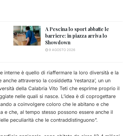
A Pescina lo sport abbatte le
barriere: in piazza arriva lo
Showdown
9 AGOSTO 2026
e interne è quello di riaffermare la loro diversità e la
te anche attraverso la cosiddetta ‘restanza’, un un
ersità della Calabria Vito Teti che esprime proprio il
giate nelle quali si nasce. L’idea è di coprogettare
iando a coinvolgere coloro che le abitano e che
nza e che, al tempo stesso possono essere anche il
elle peculiarità che le contraddistinguono”.