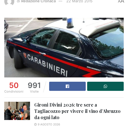
A
di
Redazione Cronaca
22 Marzo 2015
A
50
991
Condivisioni
Visite
Gironi Divini 2026: tre sere a
Tagliacozzo per vivere il vino d’Abruzzo
da ogni lato
9 AGOSTO 2026