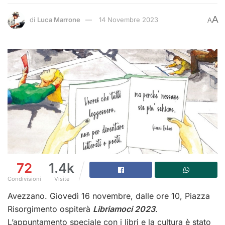
A
di
Luca Marrone
14 Novembre 2023
A
72
1.4k
Condivisioni
Visite
Avezzano. Giovedì 16 novembre, dalle ore 10, Piazza
Risorgimento ospiterà
Libriamoci 2023
.
L’appuntamento speciale con i libri e la cultura è stato