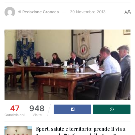
A
di
Redazione Cronaca
29 Novembre 2013
A
47
948
Condivisioni
Visite
Sport, salute e territorio: prende il via a