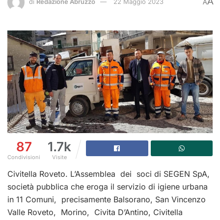
A
di
Redazione Abruzzo
22 Maggio 2023
A
87
1.7k
Condivisioni
Visite
Civitella Roveto. L’Assemblea dei soci di SEGEN SpA,
società pubblica che eroga il servizio di igiene urbana
in 11 Comuni, precisamente Balsorano, San Vincenzo
Valle Roveto, Morino, Civita D’Antino, Civitella