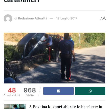
A
di
Redazione Attualità
19 Luglio 2017
A
48
968
Condivisioni
Visite
A Pescina lo sport abbatte le barriere: in