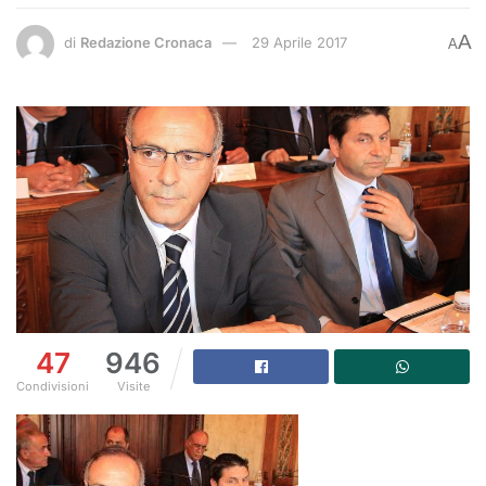
A
di
Redazione Cronaca
29 Aprile 2017
A
47
946
Condivisioni
Visite