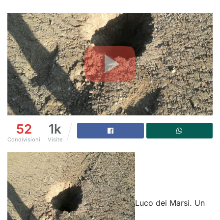
52
1k
Condivisioni
Visite
Luco dei Marsi. Un