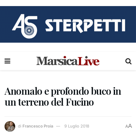
Anomalo e profondo buco in
un terreno del Fucino
A
di
Francesco Proia
9 Luglio 2018
A